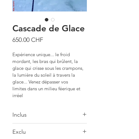
Cascade de Glace
Prix
650.00 CHF
Expérience unique... le froid 
mordant, les bras qui brûlent, la 
glace qui crisse sous les crampons, 
la lumière du soleil à travers la 
glace... Venez dépasser vos 
limites dans un milieu féerique et 
irréel
Inclus
Tarif du guide pour 1 à 2 personnes
Exclu
Matériel d'assurage et piolets